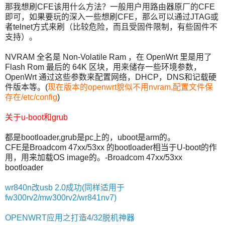
那我想刷CFE该用什么方法？一般用户用路由器原厂的CFE
即可，如果要玩的深入一些想刷CFE，那么可以通过JTAG或
者telnet方式来刷（比较危险，而且受固件限制，有些固件不
支持）。
NVRAM 全名是 Non-Volatile Ram ，在 OpenWrt 里是用了
Flash Rom 最后的 64K 区块，用来储存一些环境参数，
OpenWrt 通过这些参数来配置网络，DHCP，DNS和记载硬
件版本等。(
现在版本的openwrt貌似不用nvram,配置文件保
存在/etc/config
)
关于u-boot和grub
都是bootloader,grub是pc上的，uboot是arm的。
CFE是Broadcom 47xx/53xx 的bootloader相当于U-boot的作
用，用来加载OS image的。-Broadcom 47xx/53xx
bootloader
wr840n改usb 2.0成功(同样适用于
fw300rv2/mw300rv2/wr841nv7)
OPENWRT应用之打造4/32脱机神器