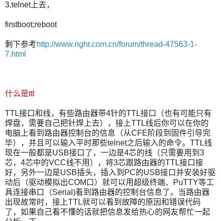
3.telnet上去，
firstboot;reboot
剩下参考
http://www.right.com.cn/forum/thread-47563-1-
7.html
什么是ttl
TTL接口和线，有些路由器带4针的TTL接口（也有可能只有
焊盘，需要自己把针焊上去），接上TTL线后你可以在你的
电脑上看到路由器控制台的信息（从CFE阶段到固件引导完
毕），并且可以输入平时那些telnet之后输入的命令。TTL线
现在一般都是USB接口了，一边是4芯的线（只需要用到3
芯，4芯中的VCC线不用），将3芯跟路由器的TTL接口接
好，另外一边是USB插头，插入到PC的USB接口并安装好驱
动后（驱动模拟出COM口）就可以用超级终端、PuTTY等工
具连接串口（Serial)看到路由器的控制台信息了。当路由器
出现故常时，接上TTL就可以看到故障的原因和错误代码
了，如果自己看不懂的话就把信息发给热心的网友帮忙一起